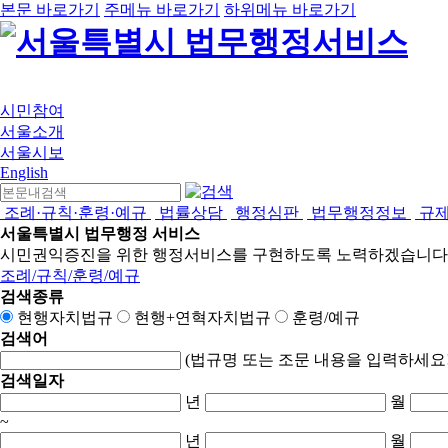
본문 바로가기
주메뉴 바로가기
하위메뉴 바로가기
시민참여
서울소개
서울시보
English
조례·규칙·훈령·예규
법률상담
행정심판
법무행정정보
규
서울특별시 법무행정 서비스
시민권익증진을 위한 행정서비스를 구현하도록 노력하겠습니다
조례/규칙/훈령/예규
검색종류
현행자치법규
현행+연혁자치법규
훈령/예규
검색어
(법규명 또는 조문 내용을 입력하세요!
검색일자
년
월
~
년
월