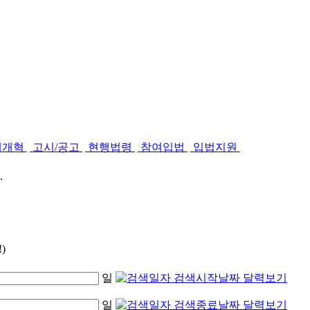
제개혁
고시/공고
현행법령
참여입법
입법지원
.
)
일
일