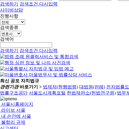
검색하기
검색조건 다시입력
사이버상담
진행사항
검색종류
검색어
검색하기
검색조건 다시입력
최신 공포 자치법규
관련기관
바로가기 >
법제처(현행법령)
대법원(판례)
전자법률
법률구조공단
서울도시계획포털
헌법재판소(헌법연구원)
법무부
서울시홈페이지
라이브 서울
내 손안에 서울
불합리 규제
신고센터