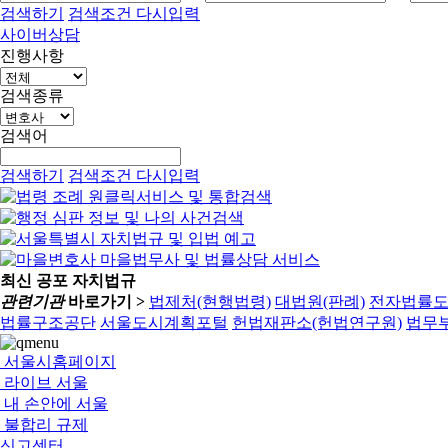
검색하기
검색조건 다시입력
사이버상담
진행사항
검색종류
검색어
검색하기
검색조건 다시입력
최신 공포 자치법규
관련기관
바로가기 >
법제처(현행법령)
대법원(판례)
전자법률
법률구조공단
서울도시계획포털
헌법재판소(헌법연구원)
법무부
서울시홈페이지
라이브 서울
내 손안에 서울
불합리 규제
신고센터