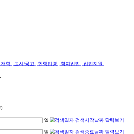
제개혁
고시/공고
현행법령
참여입법
입법지원
.
)
일
일