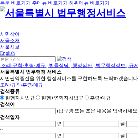
본문 바로가기
주메뉴 바로가기
하위메뉴 바로가기
시민참여
서울소개
서울시보
English
조례·규칙·훈령·예규
법률상담
행정심판
법무행정정보
규
서울특별시 법무행정 서비스
시민권익증진을 위한 행정서비스를 구현하도록 노력하겠습니다
조례/규칙/훈령/예규
검색종류
현행자치법규
현행+연혁자치법규
훈령/예규
검색어
(법규명 또는 조문 내용을 입력하세요!
검색일자
년
월
~
년
월