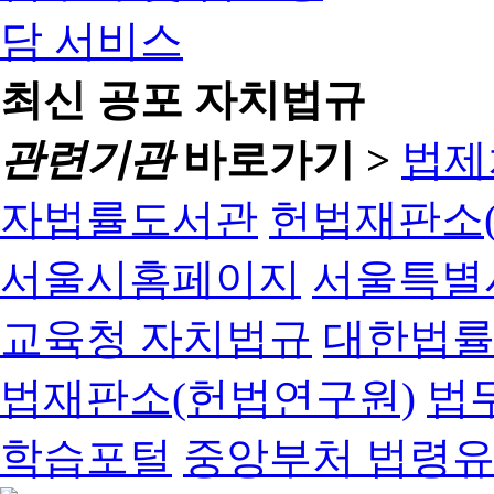
최신 공포 자치법규
관련기관
바로가기 >
법제
자법률도서관
헌법재판소(
서울시홈페이지
서울특별
교육청 자치법규
대한법
법재판소(헌법연구원)
법
학습포털
중앙부처 법령