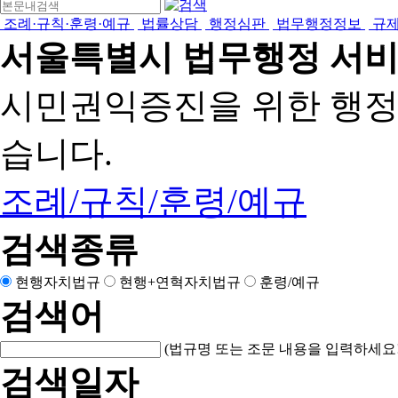
조례·규칙·훈령·예규
법률상담
행정심판
법무행정정보
규
서울특별시 법무행정 서
시민권익증진을 위한 행
습니다.
조례/규칙/훈령/예규
검색종류
현행자치법규
현행+연혁자치법규
훈령/예규
검색어
(법규명 또는 조문 내용을 입력하세요!
검색일자