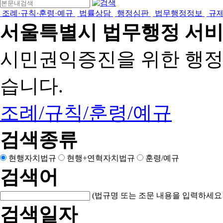
조례·규칙·훈령·예규
법률상담
행정심판
법무행정정보
규
서울특별시 법무행정 서
시민권익증진을 위한 행
습니다.
조례/규칙/훈령/예규
검색종류
현행자치법규
현행+연혁자치법규
훈령/예규
검색어
(법규명 또는 조문 내용을 입력하세요!
검색일자