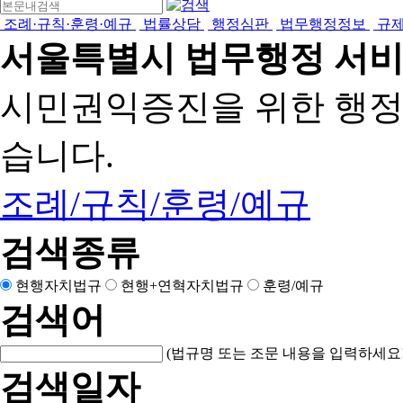
조례·규칙·훈령·예규
법률상담
행정심판
법무행정정보
규
서울특별시 법무행정 서
시민권익증진을 위한 행
습니다.
조례/규칙/훈령/예규
검색종류
현행자치법규
현행+연혁자치법규
훈령/예규
검색어
(법규명 또는 조문 내용을 입력하세요!
검색일자