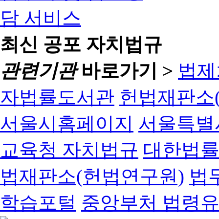
최신 공포 자치법규
관련기관
바로가기 >
법제
자법률도서관
헌법재판소(
서울시홈페이지
서울특별
교육청 자치법규
대한법
법재판소(헌법연구원)
법
학습포털
중앙부처 법령