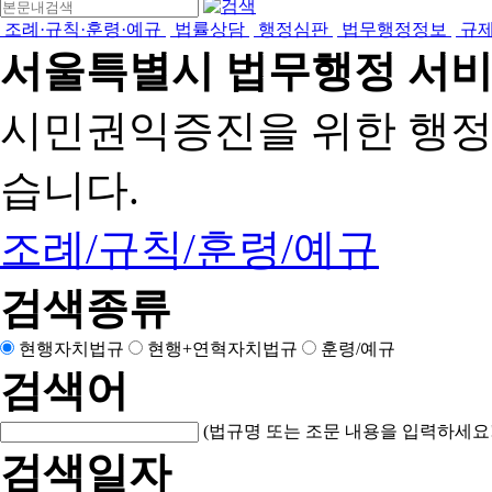
조례·규칙·훈령·예규
법률상담
행정심판
법무행정정보
규
서울특별시 법무행정 서
시민권익증진을 위한 행
습니다.
조례/규칙/훈령/예규
검색종류
현행자치법규
현행+연혁자치법규
훈령/예규
검색어
(법규명 또는 조문 내용을 입력하세요!
검색일자