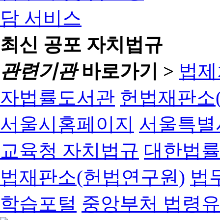
최신 공포 자치법규
관련기관
바로가기 >
법제
자법률도서관
헌법재판소(
서울시홈페이지
서울특별
교육청 자치법규
대한법
법재판소(헌법연구원)
법
학습포털
중앙부처 법령