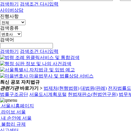
검색하기
검색조건 다시입력
사이버상담
진행사항
검색종류
검색어
검색하기
검색조건 다시입력
최신 공포 자치법규
관련기관
바로가기 >
법제처(현행법령)
대법원(판례)
전자법률
법률구조공단
서울도시계획포털
헌법재판소(헌법연구원)
법무부
서울시홈페이지
라이브 서울
내 손안에 서울
불합리 규제
신고센터