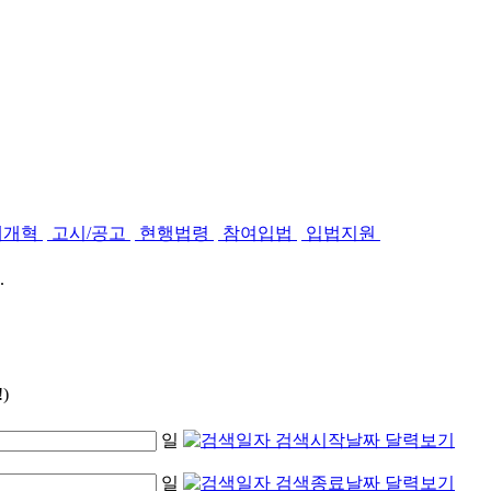
제개혁
고시/공고
현행법령
참여입법
입법지원
.
)
일
일