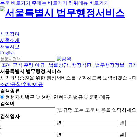
본문 바로가기
주메뉴 바로가기
하위메뉴 바로가기
시민참여
서울소개
서울시보
English
조례·규칙·훈령·예규
법률상담
행정심판
법무행정정보
규
서울특별시 법무행정 서비스
시민권익증진을 위한 행정서비스를 구현하도록 노력하겠습니다
조례/규칙/훈령/예규
검색종류
현행자치법규
현행+연혁자치법규
훈령/예규
검색어
(법규명 또는 조문 내용을 입력하세요!
검색일자
년
월
~
년
월