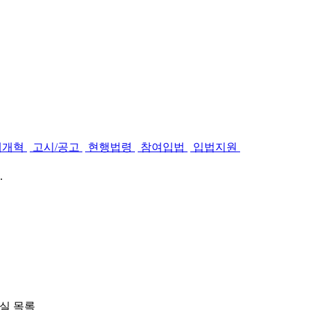
제개혁
고시/공고
현행법령
참여입법
입법지원
.
실 목록