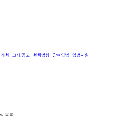
제개혁
고시/공고
현행법령
참여입법
입법지원
.
실 목록