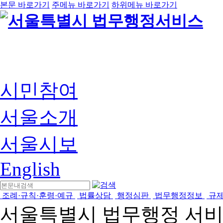
본문 바로가기
주메뉴 바로가기
하위메뉴 바로가기
시민참여
서울소개
서울시보
English
조례·규칙·훈령·예규
법률상담
행정심판
법무행정정보
규
서울특별시 법무행정 서