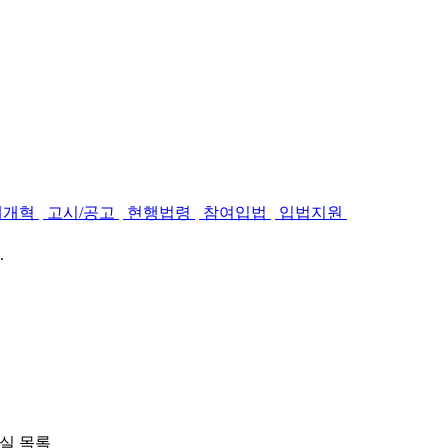
제개혁
고시/공고
현행법령
참여입법
입법지원
.
실 목록