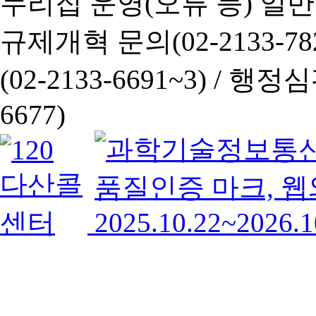
누리집 운영(오류 등) 일반사항
규제개혁 문의(02-2133-782
(02-2133-6691~3) /
행정심판 
6677)