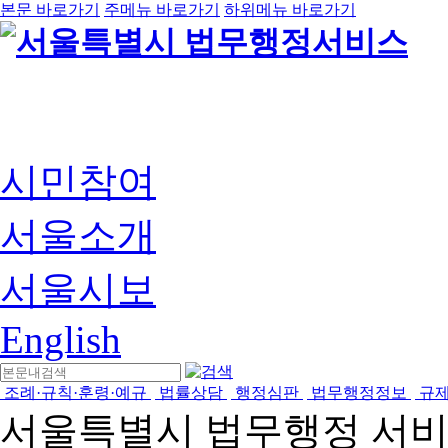
본문 바로가기
주메뉴 바로가기
하위메뉴 바로가기
시민참여
서울소개
서울시보
English
조례·규칙·훈령·예규
법률상담
행정심판
법무행정정보
규
서울특별시 법무행정 서