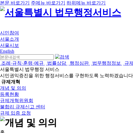
본문 바로가기
주메뉴 바로가기
하위메뉴 바로가기
시민참여
서울소개
서울시보
English
조례·규칙·훈령·예규
법률상담
행정심판
법무행정정보
규
서울특별시 법무행정 서비스
시민권익증진을 위한 행정서비스를 구현하도록 노력하겠습니다
규제개혁
개념 및 의의
등록현황
규제개혁위원회
불합리 규제신고 센터
규제 입증 요청
홈