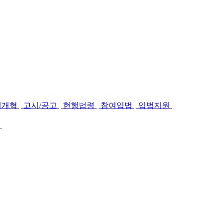
제개혁
고시/공고
현행법령
참여입법
입법지원
.