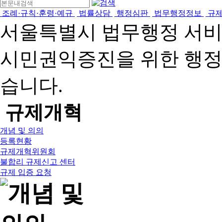
조례·규칙·훈령·예규
법률상담
행정심판
법무행정정보
규
서울특별시 법무행정 서
시민권익증진을 위한 행
습니다.
규제개혁
개념 및 의의
등록현황
규제개혁위원회
불합리 규제신고 센터
규제 입증 요청