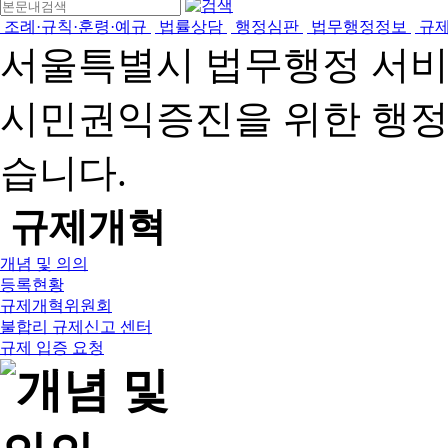
조례·규칙·훈령·예규
법률상담
행정심판
법무행정정보
규
서울특별시 법무행정 서
시민권익증진을 위한 행
습니다.
규제개혁
개념 및 의의
등록현황
규제개혁위원회
불합리 규제신고 센터
규제 입증 요청