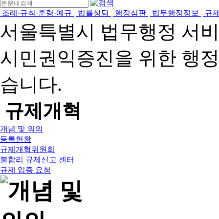
조례·규칙·훈령·예규
법률상담
행정심판
법무행정정보
규
서울특별시 법무행정 서
시민권익증진을 위한 행
습니다.
규제개혁
개념 및 의의
등록현황
규제개혁위원회
불합리 규제신고 센터
규제 입증 요청