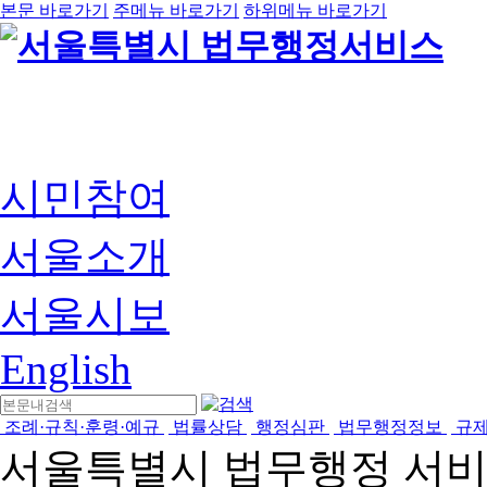
본문 바로가기
주메뉴 바로가기
하위메뉴 바로가기
시민참여
서울소개
서울시보
English
조례·규칙·훈령·예규
법률상담
행정심판
법무행정정보
규
서울특별시 법무행정 서