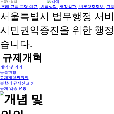
조례·규칙·훈령·예규
법률상담
행정심판
법무행정정보
규
서울특별시 법무행정 서
시민권익증진을 위한 행
습니다.
규제개혁
개념 및 의의
등록현황
규제개혁위원회
불합리 규제신고 센터
규제 입증 요청