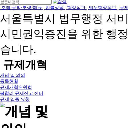
조례·규칙·훈령·예규
법률상담
행정심판
법무행정정보
규
서울특별시 법무행정 서
시민권익증진을 위한 행
습니다.
규제개혁
개념 및 의의
등록현황
규제개혁위원회
불합리 규제신고 센터
규제 입증 요청