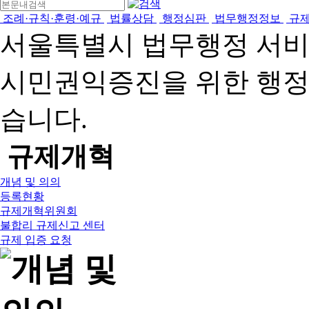
조례·규칙·훈령·예규
법률상담
행정심판
법무행정정보
규
서울특별시 법무행정 서
시민권익증진을 위한 행
습니다.
규제개혁
개념 및 의의
등록현황
규제개혁위원회
불합리 규제신고 센터
규제 입증 요청