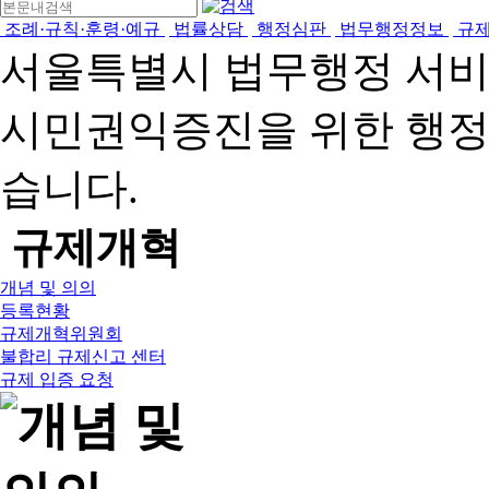
조례·규칙·훈령·예규
법률상담
행정심판
법무행정정보
규
서울특별시 법무행정 서
시민권익증진을 위한 행
습니다.
규제개혁
개념 및 의의
등록현황
규제개혁위원회
불합리 규제신고 센터
규제 입증 요청