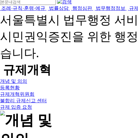
조례·규칙·훈령·예규
법률상담
행정심판
법무행정정보
규
서울특별시 법무행정 서
시민권익증진을 위한 행
습니다.
규제개혁
개념 및 의의
등록현황
규제개혁위원회
불합리 규제신고 센터
규제 입증 요청