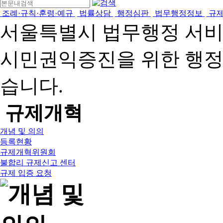
조례·규칙·훈령·예규
법률상담
행정심판
법무행정정보
규
서울특별시 법무행정 서
시민권익증진을 위한 행
습니다.
규제개혁
개념 및 의의
등록현황
규제개혁위원회
불합리 규제신고 센터
규제 입증 요청