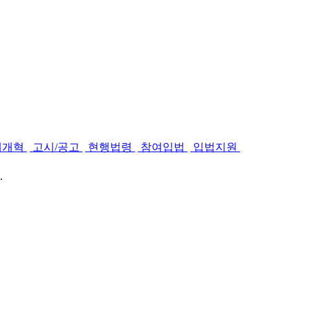
제개혁
고시/공고
현행법령
참여입법
입법지원
.