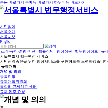
본문 바로가기
주메뉴 바로가기
하위메뉴 바로가기
시민참여
서울소개
서울시보
English
조례·규칙·훈령·예규
법률상담
행정심판
법무행정정보
규
서울특별시 법무행정 서비스
시민권익증진을 위한 행정서비스를 구현하도록 노력하겠습니다
규제개혁
개념 및 의의
등록현황
규제개혁위원회
불합리 규제신고 센터
규제 입증 요청
홈