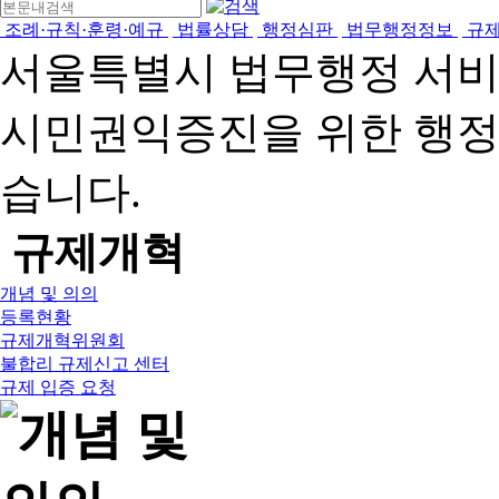
조례·규칙·훈령·예규
법률상담
행정심판
법무행정정보
규
서울특별시 법무행정 서
시민권익증진을 위한 행
습니다.
규제개혁
개념 및 의의
등록현황
규제개혁위원회
불합리 규제신고 센터
규제 입증 요청