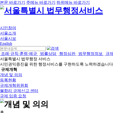
본문 바로가기
주메뉴 바로가기
하위메뉴 바로가기
시민참여
서울소개
서울시보
English
조례·규칙·훈령·예규
법률상담
행정심판
법무행정정보
규
서울특별시 법무행정 서비스
시민권익증진을 위한 행정서비스를 구현하도록 노력하겠습니다
규제개혁
개념 및 의의
등록현황
규제개혁위원회
불합리 규제신고 센터
규제 입증 요청
홈