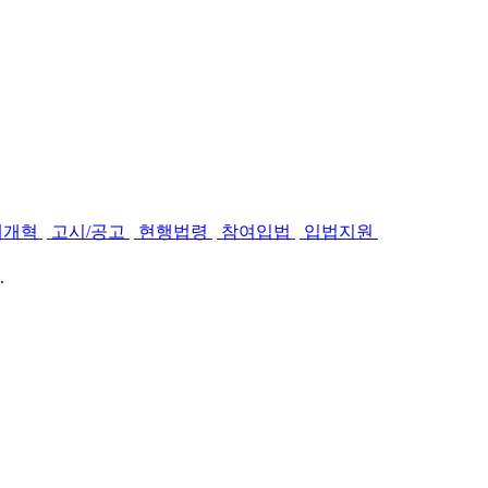
제개혁
고시/공고
현행법령
참여입법
입법지원
.