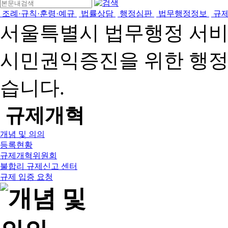
조례·규칙·훈령·예규
법률상담
행정심판
법무행정정보
규
서울특별시 법무행정 서
시민권익증진을 위한 행
습니다.
규제개혁
개념 및 의의
등록현황
규제개혁위원회
불합리 규제신고 센터
규제 입증 요청