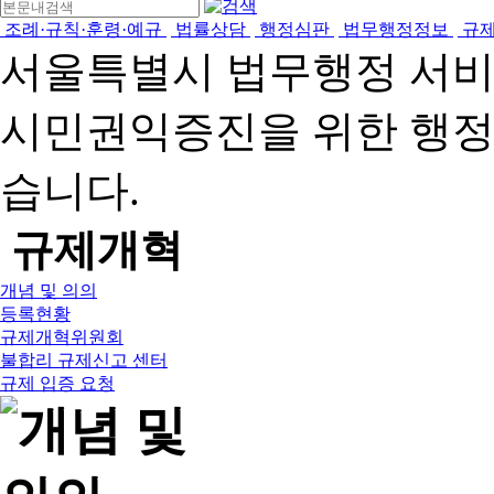
조례·규칙·훈령·예규
법률상담
행정심판
법무행정정보
규
서울특별시 법무행정 서
시민권익증진을 위한 행
습니다.
규제개혁
개념 및 의의
등록현황
규제개혁위원회
불합리 규제신고 센터
규제 입증 요청