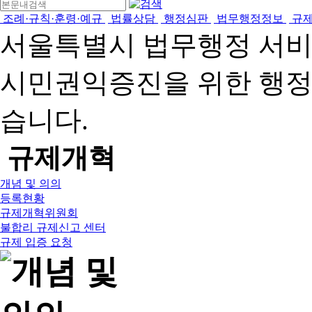
조례·규칙·훈령·예규
법률상담
행정심판
법무행정정보
규
서울특별시 법무행정 서
시민권익증진을 위한 행
습니다.
규제개혁
개념 및 의의
등록현황
규제개혁위원회
불합리 규제신고 센터
규제 입증 요청