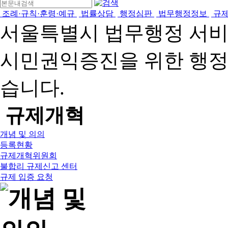
조례·규칙·훈령·예규
법률상담
행정심판
법무행정정보
규
서울특별시 법무행정 서
시민권익증진을 위한 행
습니다.
규제개혁
개념 및 의의
등록현황
규제개혁위원회
불합리 규제신고 센터
규제 입증 요청