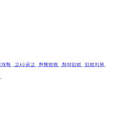
제개혁
고시/공고
현행법령
참여입법
입법지원
.