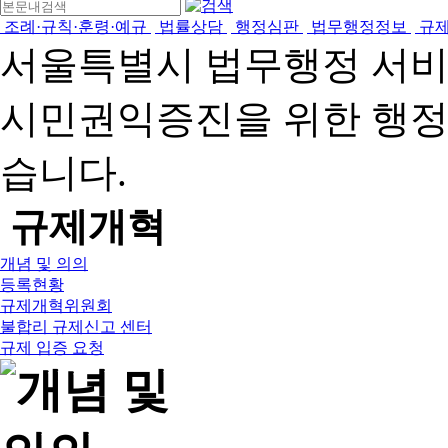
조례·규칙·훈령·예규
법률상담
행정심판
법무행정정보
규
서울특별시 법무행정 서
시민권익증진을 위한 행
습니다.
규제개혁
개념 및 의의
등록현황
규제개혁위원회
불합리 규제신고 센터
규제 입증 요청