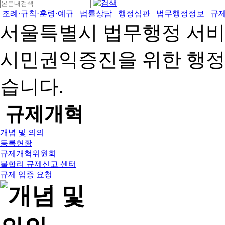
조례·규칙·훈령·예규
법률상담
행정심판
법무행정정보
규
서울특별시 법무행정 서
시민권익증진을 위한 행
습니다.
규제개혁
개념 및 의의
등록현황
규제개혁위원회
불합리 규제신고 센터
규제 입증 요청