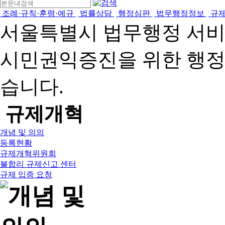
조례·규칙·훈령·예규
법률상담
행정심판
법무행정정보
규
서울특별시 법무행정 서
시민권익증진을 위한 행
습니다.
규제개혁
개념 및 의의
등록현황
규제개혁위원회
불합리 규제신고 센터
규제 입증 요청