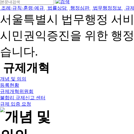
조례·규칙·훈령·예규
법률상담
행정심판
법무행정정보
규
서울특별시 법무행정 서
시민권익증진을 위한 행
습니다.
규제개혁
개념 및 의의
등록현황
규제개혁위원회
불합리 규제신고 센터
규제 입증 요청