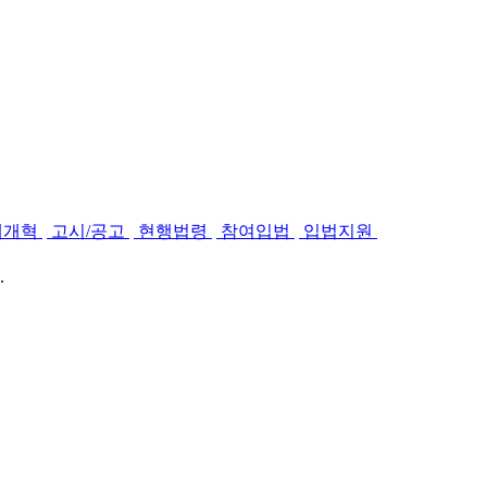
제개혁
고시/공고
현행법령
참여입법
입법지원
.