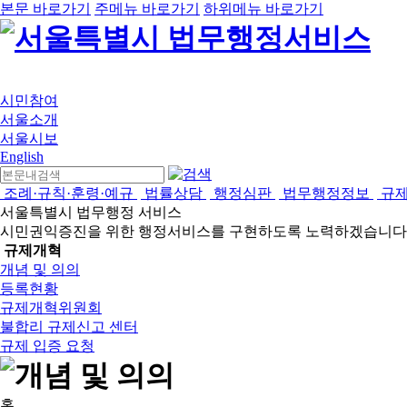
본문 바로가기
주메뉴 바로가기
하위메뉴 바로가기
시민참여
서울소개
서울시보
English
조례·규칙·훈령·예규
법률상담
행정심판
법무행정정보
규
서울특별시 법무행정 서비스
시민권익증진을 위한 행정서비스를 구현하도록 노력하겠습니다
규제개혁
개념 및 의의
등록현황
규제개혁위원회
불합리 규제신고 센터
규제 입증 요청
홈