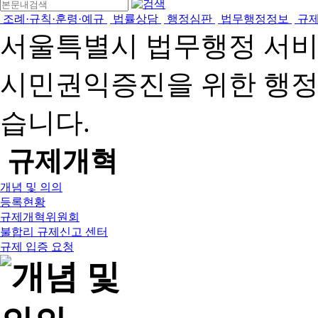
조례·규칙·훈령·예규
법률상담
행정심판
법무행정정보
규
서울특별시 법무행정 서
시민권익증진을 위한 행
습니다.
규제개혁
개념 및 의의
등록현황
규제개혁위원회
불합리 규제신고 센터
규제 입증 요청