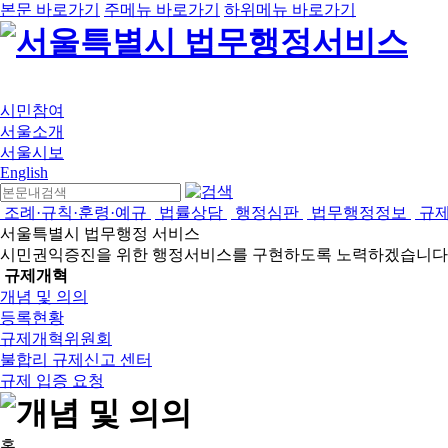
본문 바로가기
주메뉴 바로가기
하위메뉴 바로가기
시민참여
서울소개
서울시보
English
조례·규칙·훈령·예규
법률상담
행정심판
법무행정정보
규
서울특별시 법무행정 서비스
시민권익증진을 위한 행정서비스를 구현하도록 노력하겠습니다
규제개혁
개념 및 의의
등록현황
규제개혁위원회
불합리 규제신고 센터
규제 입증 요청
홈