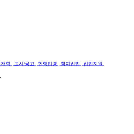
제개혁
고시/공고
현행법령
참여입법
입법지원
.