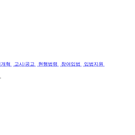
제개혁
고시/공고
현행법령
참여입법
입법지원
.