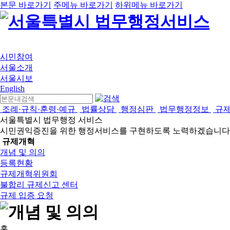
본문 바로가기
주메뉴 바로가기
하위메뉴 바로가기
시민참여
서울소개
서울시보
English
조례·규칙·훈령·예규
법률상담
행정심판
법무행정정보
규
서울특별시 법무행정 서비스
시민권익증진을 위한 행정서비스를 구현하도록 노력하겠습니다
규제개혁
개념 및 의의
등록현황
규제개혁위원회
불합리 규제신고 센터
규제 입증 요청
홈