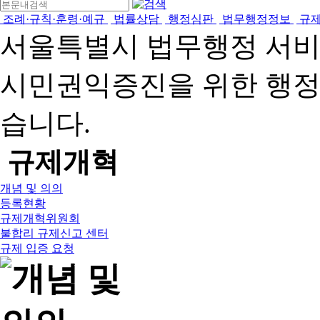
조례·규칙·훈령·예규
법률상담
행정심판
법무행정정보
규
서울특별시 법무행정 서
시민권익증진을 위한 행
습니다.
규제개혁
개념 및 의의
등록현황
규제개혁위원회
불합리 규제신고 센터
규제 입증 요청