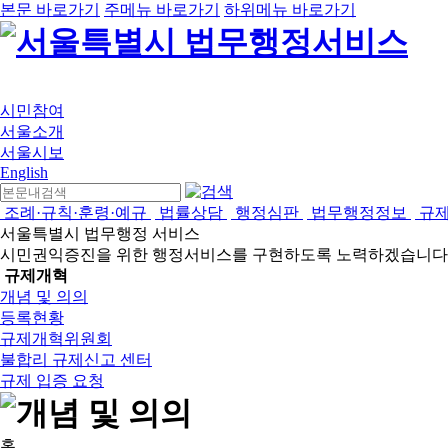
본문 바로가기
주메뉴 바로가기
하위메뉴 바로가기
시민참여
서울소개
서울시보
English
조례·규칙·훈령·예규
법률상담
행정심판
법무행정정보
규
서울특별시 법무행정 서비스
시민권익증진을 위한 행정서비스를 구현하도록 노력하겠습니다
규제개혁
개념 및 의의
등록현황
규제개혁위원회
불합리 규제신고 센터
규제 입증 요청
홈