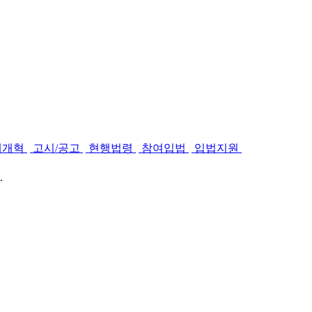
제개혁
고시/공고
현행법령
참여입법
입법지원
.