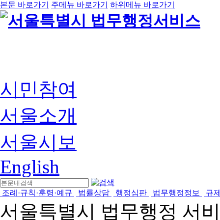
본문 바로가기
주메뉴 바로가기
하위메뉴 바로가기
시민참여
서울소개
서울시보
English
조례·규칙·훈령·예규
법률상담
행정심판
법무행정정보
규
서울특별시 법무행정 서