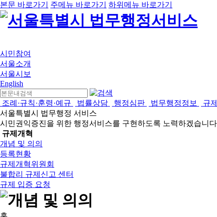
본문 바로가기
주메뉴 바로가기
하위메뉴 바로가기
시민참여
서울소개
서울시보
English
조례·규칙·훈령·예규
법률상담
행정심판
법무행정정보
규
서울특별시 법무행정 서비스
시민권익증진을 위한 행정서비스를 구현하도록 노력하겠습니다
규제개혁
개념 및 의의
등록현황
규제개혁위원회
불합리 규제신고 센터
규제 입증 요청
홈