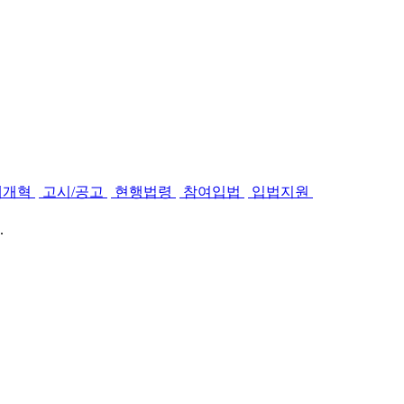
제개혁
고시/공고
현행법령
참여입법
입법지원
.