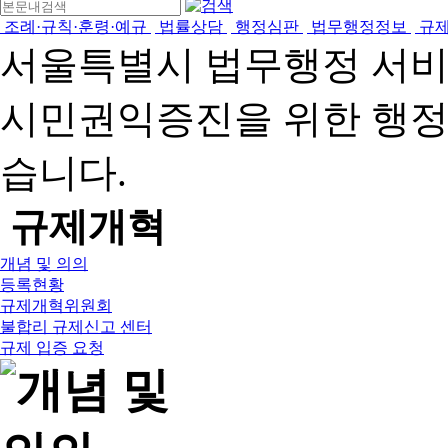
조례·규칙·훈령·예규
법률상담
행정심판
법무행정정보
규
서울특별시 법무행정 서
시민권익증진을 위한 행
습니다.
규제개혁
개념 및 의의
등록현황
규제개혁위원회
불합리 규제신고 센터
규제 입증 요청