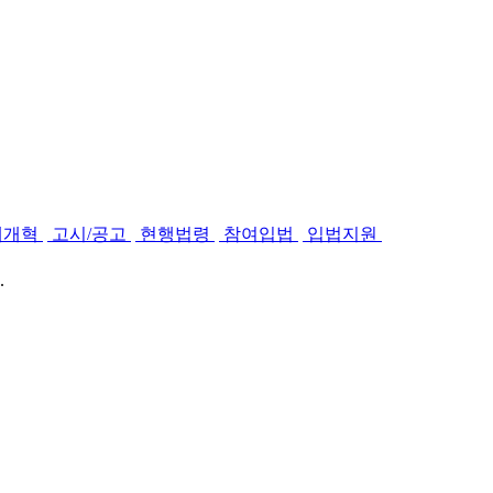
제개혁
고시/공고
현행법령
참여입법
입법지원
.