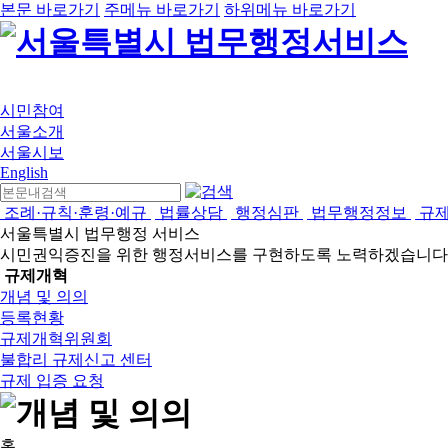
본문 바로가기
주메뉴 바로가기
하위메뉴 바로가기
시민참여
서울소개
서울시보
English
조례·규칙·훈령·예규
법률상담
행정심판
법무행정정보
규
서울특별시 법무행정 서비스
시민권익증진을 위한 행정서비스를 구현하도록 노력하겠습니다
규제개혁
개념 및 의의
등록현황
규제개혁위원회
불합리 규제신고 센터
규제 입증 요청
홈