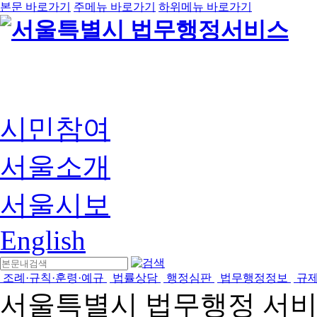
본문 바로가기
주메뉴 바로가기
하위메뉴 바로가기
시민참여
서울소개
서울시보
English
조례·규칙·훈령·예규
법률상담
행정심판
법무행정정보
규
서울특별시 법무행정 서