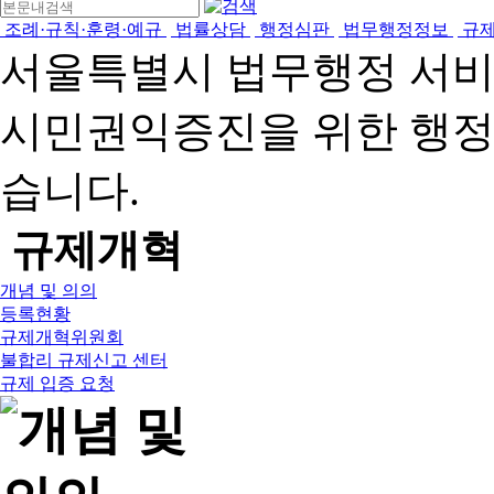
조례·규칙·훈령·예규
법률상담
행정심판
법무행정정보
규
서울특별시 법무행정 서
시민권익증진을 위한 행
습니다.
규제개혁
개념 및 의의
등록현황
규제개혁위원회
불합리 규제신고 센터
규제 입증 요청