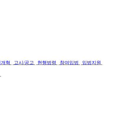
제개혁
고시/공고
현행법령
참여입법
입법지원
.