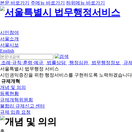
본문 바로가기
주메뉴 바로가기
하위메뉴 바로가기
시민참여
서울소개
서울시보
English
조례·규칙·훈령·예규
법률상담
행정심판
법무행정정보
규
서울특별시 법무행정 서비스
시민권익증진을 위한 행정서비스를 구현하도록 노력하겠습니다
규제개혁
개념 및 의의
등록현황
규제개혁위원회
불합리 규제신고 센터
규제 입증 요청
홈