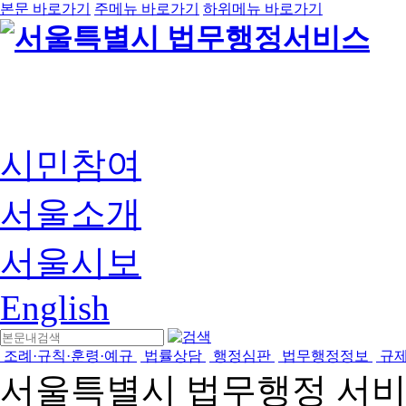
본문 바로가기
주메뉴 바로가기
하위메뉴 바로가기
시민참여
서울소개
서울시보
English
조례·규칙·훈령·예규
법률상담
행정심판
법무행정정보
규
서울특별시 법무행정 서